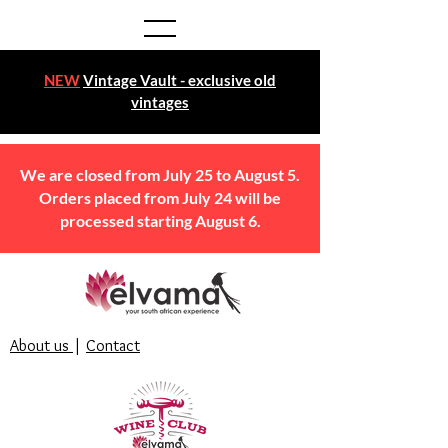
NEW
Vintage Vault - exclusive old
vintages
We are closed from July 25 to August 5.
Orders placed from July 24 will be
processed starting August 6.
About us
|
Contact