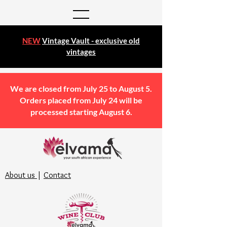
NEW
Vintage Vault - exclusive old
vintages
We are closed from July 25 to August 5.
Orders placed from July 24 will be
processed starting August 6.
About us
|
Contact