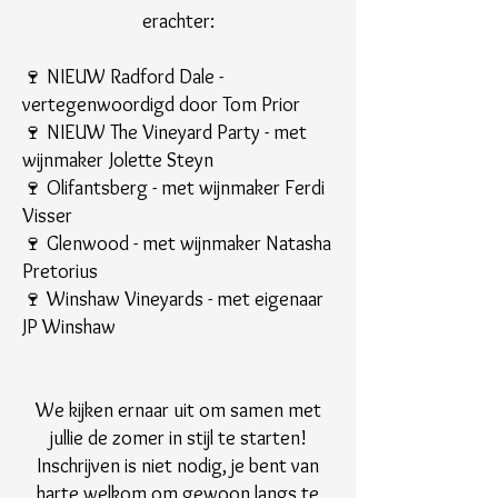
erachter:
🍷 NIEUW Radford Dale -
vertegenwoordigd door Tom Prior
🍷 NIEUW The Vineyard Party - met
wijnmaker Jolette Steyn
🍷 Olifantsberg - met wijnmaker Ferdi
Visser
🍷 Glenwood - met wijnmaker Natasha
Pretorius
🍷 Winshaw Vineyards - met eigenaar
JP Winshaw
We kijken ernaar uit om samen met
jullie de zomer in stijl te starten!
Inschrijven is niet nodig, je bent van
harte welkom om gewoon langs te