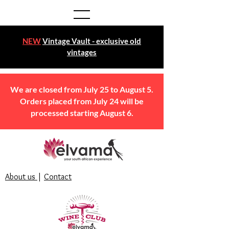
NEW
Vintage Vault - exclusive old
vintages
We are closed from July 25 to August 5.
Orders placed from July 24 will be
processed starting August 6.
About us
|
Contact