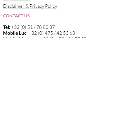
Disclaimer & Privacy Policy
CONTACT US
Tel:
+32 (0) 51 / 78 80 37
Mobile Luc:
+32 (0) 475 / 42 53 63
Mobile Margaux:
+32 (0) 478 / 21 57 37
Email
:
info@elvama.be
FOLLOW US
Wij zijn de exclusieve invoerder in België
van alle wijnen die op deze website
vermeld staan.
Sign up now for our newsletter!
click here