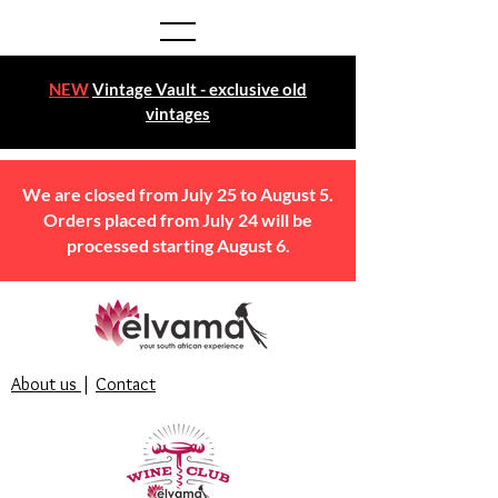
NEW
Vintage Vault - exclusive old
vintages
We are closed from July 25 to August 5.
Orders placed from July 24 will be
processed starting August 6.
About us
|
Contact