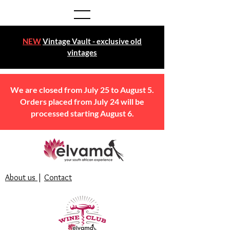
NEW
Vintage Vault - exclusive old
vintages
We are closed from July 25 to August 5.
Orders placed from July 24 will be
processed starting August 6.
About us
|
Contact