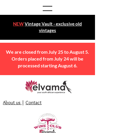
NEW
Vintage Vault - exclusive old
vintages
We are closed from July 25 to August 5.
Orders placed from July 24 will be
processed starting August 6.
About us
|
Contact