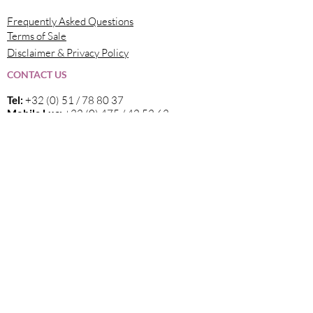
Frequently Asked Questions
Terms of Sale
Disclaimer & Privacy Policy
CONTACT US
Tel:
+32 (0) 51 / 78 80 37
Mobile Luc:
+32 (0) 475 / 42 53 63
Mobile Margaux:
+32 (0) 478 / 21 57 37
Email
:
info@elvama.be
FOLLOW US
Wij zijn de exclusieve invoerder in België
van alle wijnen die op deze website
vermeld staan.
Sign up now for our newsletter!
click here