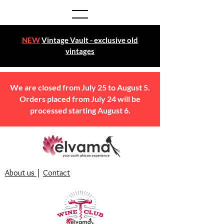
NEW
Vintage Vault - exclusive old
vintages
We are closed from July 25 to August 5.
Orders placed from July 24 will be
processed starting August 6.
About us
|
Contact