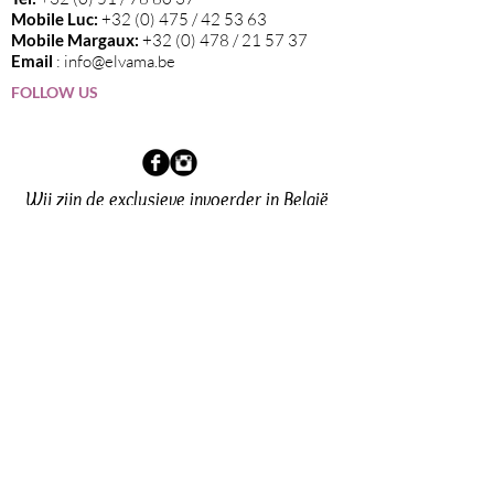
Mobile Luc:
+32 (0) 475 / 42 53 63
Mobile Margaux:
+32 (0) 478 / 21 57 37
Email
:
info@elvama.be
FOLLOW US
Wij zijn de exclusieve invoerder in België
van alle wijnen die op deze website
vermeld staan.
Sign up now for our newsletter!
click here