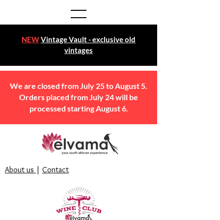
NEW
Vintage Vault - exclusive old
vintages
We are closed from July 25 to August 5.
Orders placed from July 24 will be
processed starting August 6.
About us
|
Contact