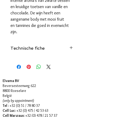
Intense aroma's van zwarte bessen
en kruidige toetsen van vanille en
chocolade. De wijn heeft een
aangename body met mooi fruit
en tannines die goed in evenwicht
zijn.
Technische fiche
Klik hier
Elvama BV
Beversesteenweg 622
8800 Roeselare
België
(only by appointment)
Tel :
+32 (0) 51 / 78 80 37
Cell Luc:
+32 (0) 475 / 42 53 63
Cell Margaux:
+32 (0) 478 / 21 57 37