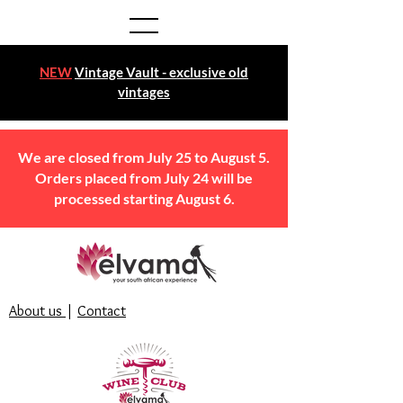
NEW
Vintage Vault - exclusive old
vintages
We are closed from July 25 to August 5.
Orders placed from July 24 will be
processed starting August 6.
About us
|
Contact