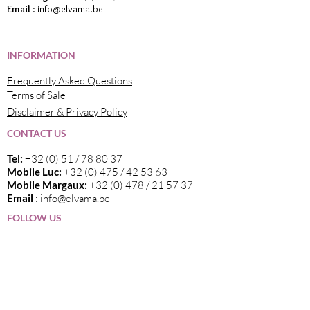
Email
:
info@elvama.be
INFORMATION
Frequently Asked Questions
Terms of Sale
Disclaimer & Privacy Policy
CONTACT US
Tel:
+32 (0) 51 / 78 80 37
Mobile Luc:
+32 (0) 475 / 42 53 63
Mobile Margaux:
+32 (0) 478 / 21 57 37
Email
:
info@elvama.be
FOLLOW US
Wij zijn de exclusieve invoerder in België
van alle wijnen die op deze website